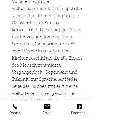
Vor allem wird sie
weltumspannender, d. h. globaler
sein und nicht mehr nur auf die
Christenheit in Europa
konzentriert. Dies zeigt der Autor
in überzeugenden einzelnen
Schritten. Dabei bringt er auch
seine Vorstellung von einer
Kirchengeschichte, die alle Zeiten
des Menschen umfasst,
Vergangenheit, Gegenwart und
Zukunft, zur Sprache. Auf jeder
Seite des Buches tritt er für eine
weltoffene Kirchengeschichte
ein, die alle Menschen
einschließt, auch die außer-
Phone
Email
Facebook
christlichen und die
nichtreligiösen. Damit stößt er
einige Diskussionen unter