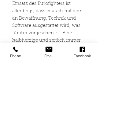
Einsatz des Eurofighters ist
allerdings, dass er auch mit dem
an Bewaffnung, Technik und
Software ausgestattet wird, was
für ihn vorgesehen ist. Eine
halbherzige und zeitlich immer
wieder gestreckte und
geschobene Befähigung des
Phone
Email
Facebook
Eurofighters zum Luft-/Boden-
Einsatz verzögert seine
Einsatzfähigkeit als Multi-Role
Kampfflugzeug nur und führt
dazu, dass er in die in toto stärker
in die öffentliche Wahrnehmung
und damit auch stärker in die
Kritik geraten könnte.
Von dieser Problematik
ausgehend, widmet sich der
Autor im vorliegenden Werk