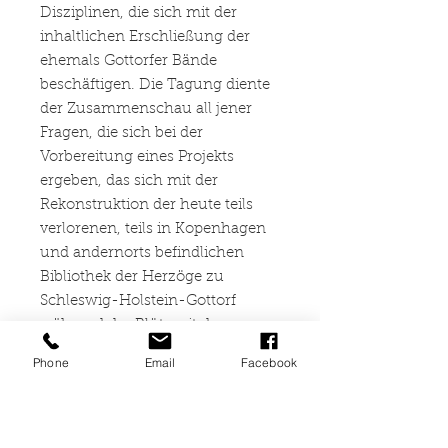
Disziplinen, die sich mit der
inhaltlichen Erschließung der
ehemals Gottorfer Bände
beschäftigen. Die Tagung diente
der Zusammenschau all jener
Fragen, die sich bei der
Vorbereitung eines Projekts
ergeben, das sich mit der
Rekonstruktion der heute teils
verlorenen, teils in Kopenhagen
und andernorts befindlichen
Bibliothek der Herzöge zu
Schleswig-Holstein-Gottorf
während der Blütezeit des
"Gottorfer Barock" beschäftigen
Phone
Email
Facebook
sollte.
Im vorliegenden Heft
der Auskunft werden die
während des Symposiums