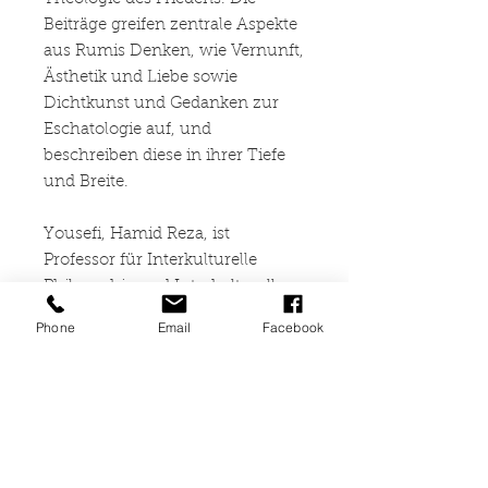
Beiträge greifen zentrale Aspekte
aus Rumis Denken, wie Vernunft,
Ästhetik und Liebe sowie
Dichtkunst und Gedanken zur
Eschatologie auf, und
beschreiben diese in ihrer Tiefe
und Breite.
Yousefi, Hamid Reza, ist
Professor für Interkulturelle
Philosophie und Interkulturelle
Kommunikation an den
Phone
Email
Facebook
Universitäten Potsdam und
Saarbrücken. Er ist
Gründungspräsident des Instituts
zur Förderung der
Interkulturalität e.V. Seine
Forschungsbereiche sind