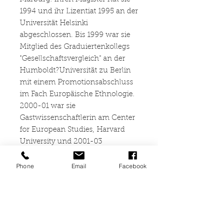
1994 und ihr Lizentiat 1995 an der
Universität Helsinki
abgeschlossen. Bis 1999 war sie
Mitglied des Graduiertenkollegs
"Gesellschaftsvergleich" an der
Humboldt?Universität zu Berlin
mit einem Promotionsabschluss
im Fach Europäische Ethnologie.
2000-01 war sie
Gastwissenschaftlerin am Center
for European Studies, Harvard
University und 2001-03
Forscherin am Institut für
Menschenrechte an der Åbo
Phone
Email
Facebook
Akademi Universität, Finnland.
Seit Ende 2003 führt sie das
interdisziplinäre Projekt
"Teaching Human Rights in