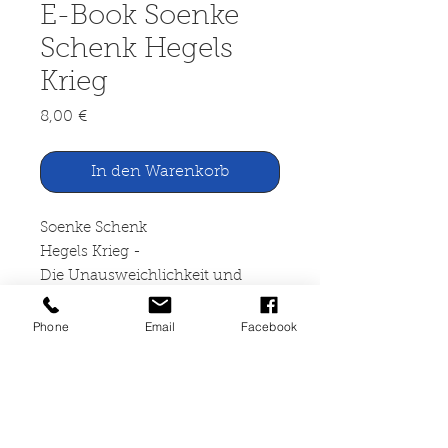
E-Book Soenke
Schenk Hegels
Krieg
Preis
8,00 €
In den Warenkorb
Soenke Schenk
Hegels Krieg -
Die Unausweichlichkeit und
Mäßigung des Krieges
in den Grundlinien der
Phone
Email
Facebook
Philosophie des Rechts
- eine Entgegnung auf Klaus
Vieweg