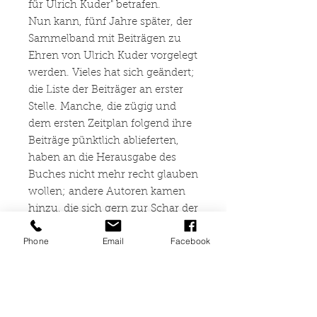
für Ulrich Kuder" betrafen.
Nun kann, fünf Jahre später, der
Sammelband mit Beiträgen zu
Ehren von Ulrich Kuder vorgelegt
werden. Vieles hat sich geändert;
die Liste der Beiträger an erster
Stelle. Manche, die zügig und
dem ersten Zeitplan folgend ihre
Beiträge pünktlich ablieferten,
haben an die Herausgabe des
Buches nicht mehr recht glauben
wollen; andere Autoren kamen
hinzu, die sich gern zur Schar der
Gratulanten hinzugesellen
Phone
Email
Facebook
wollten. Alles lief genau so ab,
wie es Alois Brandstetter in
seinem Roman "Die Burg" als
typisch bei der Vorbereitung und
Herausgabe von Festschriften