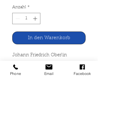
Anzahl
*
In den Warenkorb
Johann Friedrich Oberlin
Ein Leben unter Gott
Phone
Email
Facebook
Quell Verlag, Stuttgart 1939
95 Seiten, kartoniert, gut erhalten,
Schutzhülle beschädigt