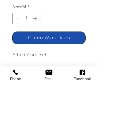
Anzahl
*
In den Warenkorb
Alfred Andersch
Ein Liebhaber des Halbschattens.
Erzählungen
Phone
Email
Facebook
Fischer Verlag, Frankfurt 1968
123 Seiten, broschiert, gut
erhalten