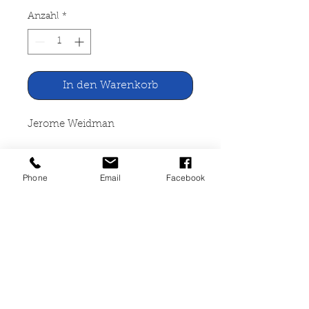
Anzahl
*
In den Warenkorb
Jerome Weidman
Ein Rang von Rang
Phone
Email
Facebook
Mosaik Verlag, Hamburg 1962
512 Seiten, gebunden,
altersbedingte Gebrauchsspuren,
Leihbuch