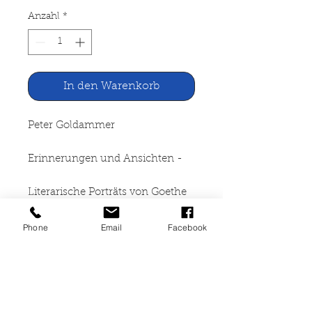
Anzahl
*
In den Warenkorb
Peter Goldammer
Erinnerungen und Ansichten -
Literarische Porträts von Goethe
bis Fontane
Phone
Email
Facebook
VEB Hinstorff Verlag Rostock,
1979
468 Seiten, gebunden, starke
Gebrauchspuren, akzeptabler