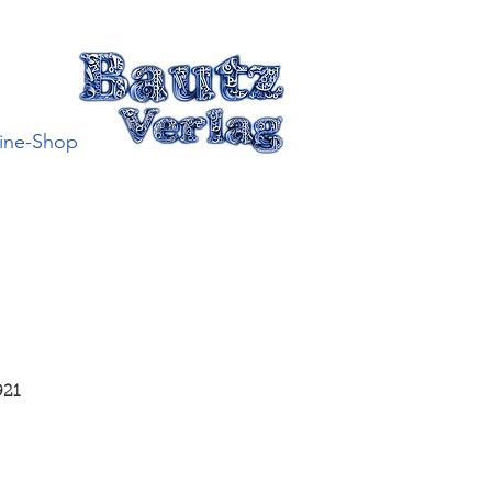
ine-Shop
921