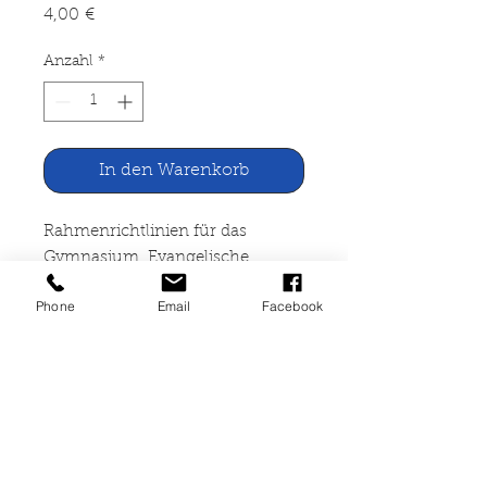
Preis
4,00 €
Anzahl
*
In den Warenkorb
Rahmenrichtlinien für das
Gymnasium, Evangelische
Religionslehre, Oberstufe
Phone
Email
Facebook
Berenbergsche Druckerei,
Hannover
48 Seiten, gelochte Blätter, gut
erhalten