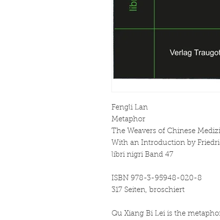
Fengli Lan
Metaphor
The Weavers of Chinese Mediz
With an Introduction by Friedr
libri nigri Band 47
ISBN 978-3-95948-020-8
317 Seiten, broschiert
Qu Xiang Bi Lei is the metapho