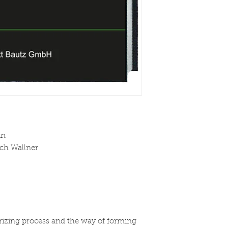
in
ich Wallner
rizing process and the way of forming