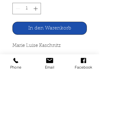
In den Warenkorb
Marie Luise Kaschnitz
Ferngespräche Erzählungen
Phone
Email
Facebook
Fischer Bücherei, Frankfurt 1969
219 Seiten, broschiert, leichte
Lagerspuren