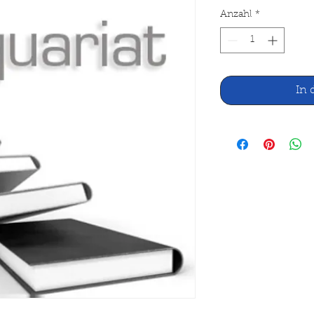
Anzahl
*
In 