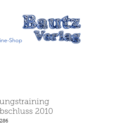
ine-Shop
fungstraining
bschluss 2010
5286