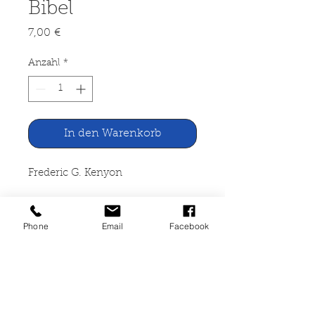
Bibel
Preis
7,00 €
Anzahl
*
In den Warenkorb
Frederic G. Kenyon
Der Text der griechischen Bibel
Phone
Email
Facebook
Vandenhoeck & Ruprecht,
Göttingen 1952
167 Seiten, altersbedingte
Gebrauchsspuren,