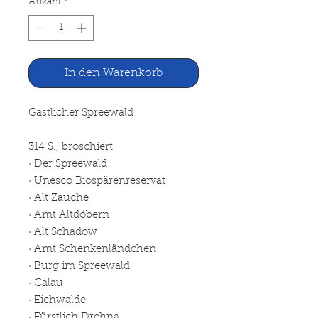
Anzahl
*
In den Warenkorb
Gastlicher Spreewald
314 S., broschiert
· Der Spreewald
· Unesco Biospärenreservat
· Alt Zauche
· Amt Altdöbern
· Alt Schadow
· Amt Schenkenländchen
· Burg im Spreewald
· Calau
· Eichwalde
· Fürstlich Drehna