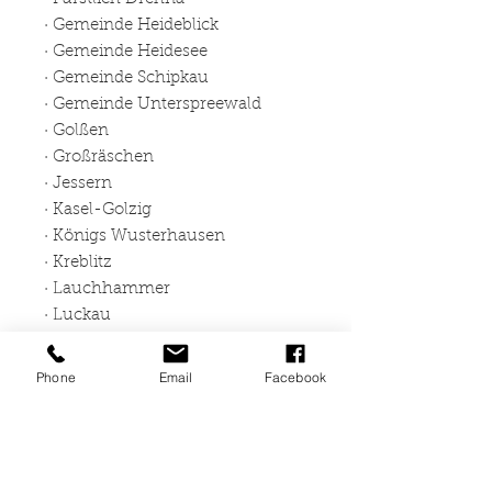
· Gemeinde Heideblick
· Gemeinde Heidesee
· Gemeinde Schipkau
· Gemeinde Unterspreewald
· Golßen
· Großräschen
· Jessern
· Kasel-Golzig
· Königs Wusterhausen
· Kreblitz
· Lauchhammer
· Luckau
· Lübben
· Lübbenau
Phone
Email
Facebook
· Märkisch Buchholz/ Köthen
· Märkische Heide
· Mittenwalde
· Schlepzig