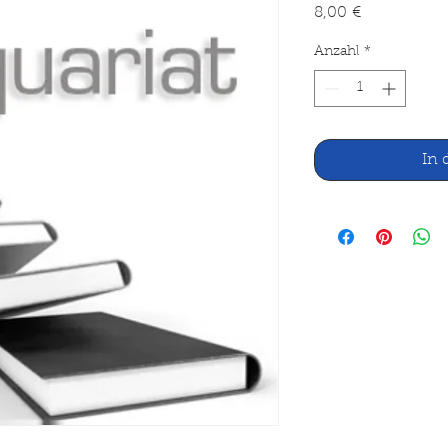
Preis
8,00 €
Anzahl
*
In 