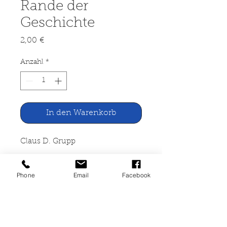
Rande der
Geschichte
Preis
2,00 €
Anzahl
*
In den Warenkorb
Claus D. Grupp
Geld zur jeder Zeit. Geschichten
Phone
Email
Facebook
von Geld am Rande der
Geschichte
Verlag Deutsche
Jugendbücherei, Rodenkirchen