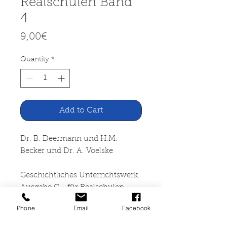
Realschulen Band
4
Price
9,00€
Quantity
*
Add to Cart
Dr. B. Deermann und H.M.
Becker und Dr. A. Voelske
Geschichtliches Unterrichtswerk.
Ausgabe C - für Realschulen
Band 4 Neuzeit 1648 - 1918
Phone
Email
Facebook
Schöningh Verlag, Paderborn