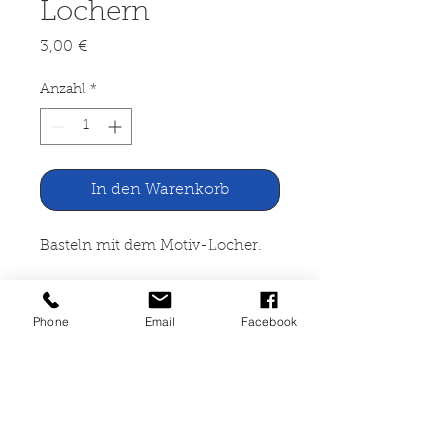
Lochern
Preis
3,00 €
Anzahl
*
In den Warenkorb
Basteln mit dem Motiv-Locher.
Gestaltungsideen mit 6
verschiedenen Lochern
Phone
Email
Facebook
Selbstverlag Basteln mit dem
Motiv-Locher, Hagen 2000
21 Seiten, broschiert,