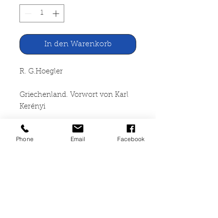
In den Warenkorb
R. G.Hoegler
Griechenland. Vorwort von Karl
Kerényi
Stuttgarter Hausbücherei,
Phone
Email
Facebook
Stuttgart 1956
ca. 300 Seiten, gebunden,
altersbedingte Gebrauchsspuren,
Schutzumschlag
beschädigt