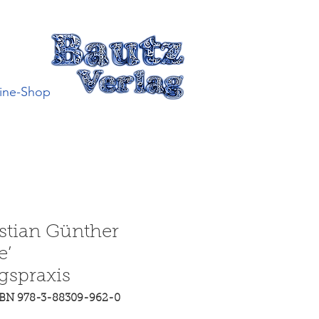
ine-Shop
stian Günther
e’
gspraxis
SBN 978-3-88309-962-0