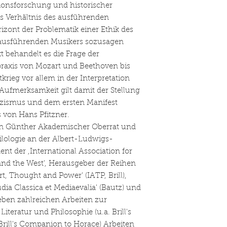
ionsforschung und historischer
das Verhältnis des ausführenden
zont der Problematik einer Ethik des
s ausführenden Musikers sozusagen
t behandelt es die Frage der
raxis von Mozart und Beethoven bis
rieg vor allem in der Interpretation
Aufmerksamkeit gilt damit der Stellung
sizismus und dem ersten Manifest
 von Hans Pfitzner.
ian Günther Akademischer Oberrat und
hilologie an der Albert-Ludwigs-
ent der ,International Association for
and the West', Herausgeber der Reihen
rt, Thought and Power' (IATP, Brill),
ia Classica et Mediaevalia' (Bautz) und
Neben zahlreichen Arbeiten zur
iteratur und Philosophie (u.a. Brill's
rill's Companion to Horace) Arbeiten