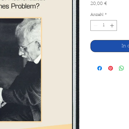
Preis
20,00 €
Anzahl
*
In 