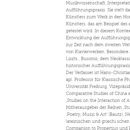
Musikwissenschaft, Interpretat
Aufführungspraxis. Sie stellt 
Künstlers zum Werk in den Hori
Künstlers, das am Beispiel de
getestet wird. In diesem Kontex
Entwicklung der Aufführungsp
zur Zeit nach dem zweiten Weltk
von Klavierwerken. Besondere 
Liszts , Busonis, dem Neoklas
historischer Aufführungspraxis
Der Verfasser ist Hans-Christ
apl. Professor für Klassische P
Universität Freiburg, Vizepräsid
Comparative Studies of China 
,Studies on the Interaction of A
Mitherausgeber der Reihen ,Stud
,Poetry, Music & Art' (Bautz). 
lateinischen und griechi schen L
Companion to Propertius und B