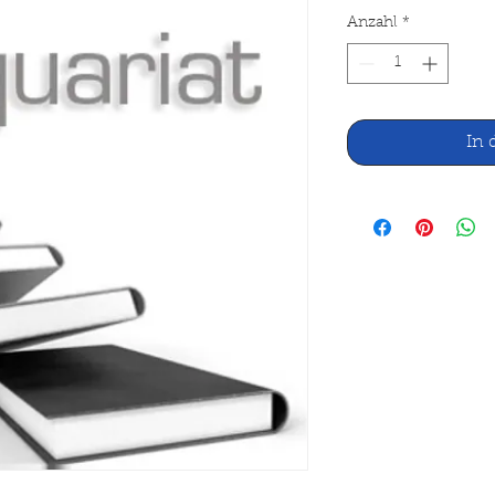
Anzahl
*
In 