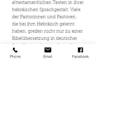
alttestamentlichen Texten in ihrer
hebräischen Sprachgestalt. Viele
der Pastorinnen und Pastoren,
die bei ihm Hebräisch gelernt
haben, greifen nicht nur zu einer
Bibelübersetzung in deutscher
Sprache, sondern auch zu den
Biblia Hebraica, wenn es darum
Phone
Email
Facebook
geht, sich einen Text aus dem
Alten Testament z.B. für eine
Predigt zu erschließen.
Somit hat Dr. Georg Warmuth
nicht nur als Wissenschaftler
gewirkt, sondern als
Hochschullehrer bei vielen
Studentinnen und Studenten
auch tragfähige Grundlagen für
ihre spätere pfarramtliche Praxis
gelegt. Dies hat in den Beiträgen