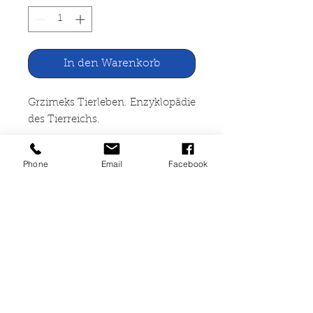
In den Warenkorb
Grzimeks Tierleben. Enzyklopädie
des Tierreichs.
Hg. von Bernhard Grzimek Bd. II
Phone
Email
Facebook
Insekten Kindler Verlag, Zürich
1969
628 Seiten, KStLdr. mit
Schutzumschlag mit Schuber