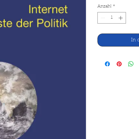
Anzahl
*
In 