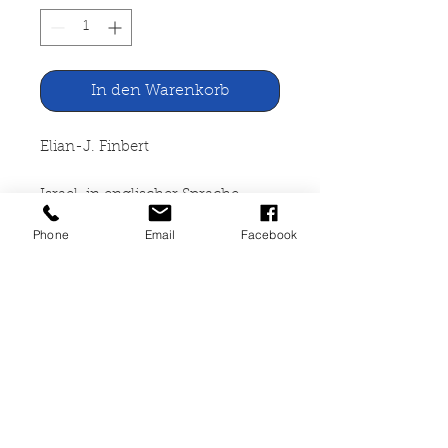
In den Warenkorb
Elian-J. Finbert
Israel. in englischer Sprache.
Hachette World Guides
Phone
Email
Facebook
Hachette, Paris 1956
456 Seiten, gebunden, reich
bebildert, Gebrauchsspuren