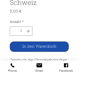
Schweiz
Preis
5,00 €
Anzahl
*
In den Warenkorb
Jahrbuch der Christkatholischen
Kirche der Schweiz 1976
Phone
Email
Facebook
Christkatolischer Schriftenverlag
Allschwil/Basel 1976
broschiert, Lager- und
Gebrauchsspuren