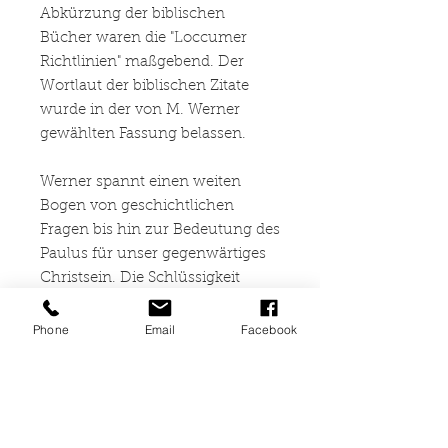
Abkürzung der biblischen
Bücher waren die "Loccumer
Richtlinien" maßgebend. Der
Wortlaut der biblischen Zitate
wurde in der von M. Werner
gewählten Fassung belassen.
Werner spannt einen weiten
Bogen von geschichtlichen
Fragen bis hin zur Bedeutung des
Paulus für unser gegenwärtiges
Christsein. Die Schlüssigkeit
seiner Darstellung besticht. So ist
die Lektüre anregend und weckt
Phone
Email
Facebook
Interesse an einer weiteren
Beschäftigung mit dem Apostel.
Vielleicht ist Martin Werners
Interpretation gerade heute
aktuell: sie erschließt den von