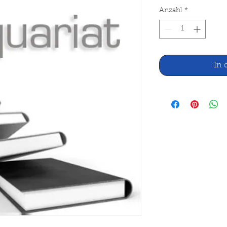
Anzahl
*
In 