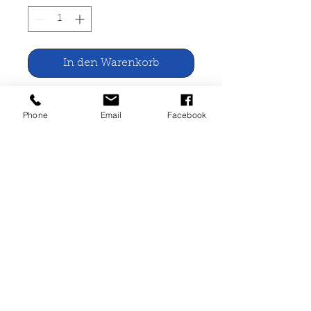
In den Warenkorb
Karicartoon 1990
Phone
Email
Facebook
Elefanten Press, Berlin 1990
Abreiskalender
Buchherstellung, professionell und zu fairen Preisen.
Einfach per Email oder Telefon Kontakt mit uns
aufnehmen!