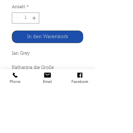
Anzahl
*
In den Warenkorb
Ian Grey
Katharina die Große
Phone
Email
Facebook
Wunderlich Verlag, Tübingen
1961
383 Seiten, gebunden,
altersbedingte
Gebrauchsspuren