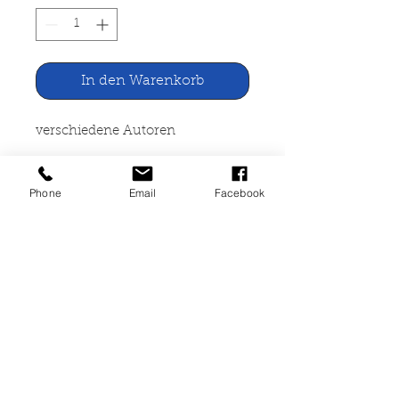
In den Warenkorb
verschiedene Autoren
Kenngott Treppen
Phone
Email
Facebook
Selbstverlag
130 Seiten, broschiert, gut
erhalten