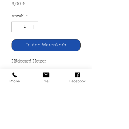
Preis
8,00 €
Anzahl
*
In den Warenkorb
Hildegard Hetzer
Kind und Jugendlicher in der
Phone
Email
Facebook
Entwicklung
Schrödel Verlag, Hannover 1970
234 Seiten, gebunden, fast
neuwertig, 12. Auflage