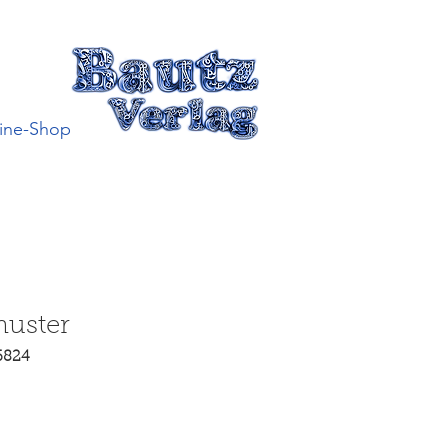
ine-Shop
muster
6824