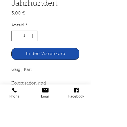
Jahrhundert
Preis
3,00 €
Anzahl
*
In den Warenkorb
Gaigl, Karl
Kolonisation und
Entkolonisierung im 20.
Phone
Email
Facebook
Jahrhundert
Schöningh Verlag, Paderborn
1968