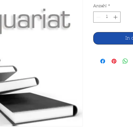
Anzahl
*
In 