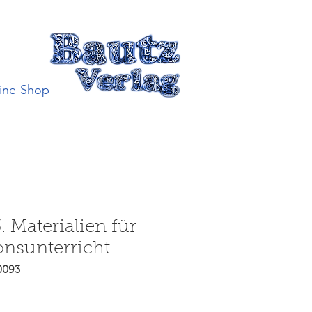
ine-Shop
 Materialien für
onsunterricht
0093