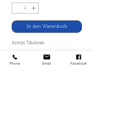
In den Warenkorb
Armin Täubner
Krippenbauen
Phone
Email
Facebook
Frech-Verlag Stuttgart, 1988
80 Seiten, broschiert, leichte
Gebrauchsspuren, guter Zustand