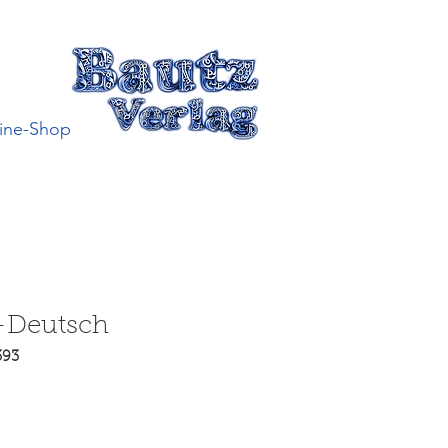
ine-Shop
h-Deutsch
393