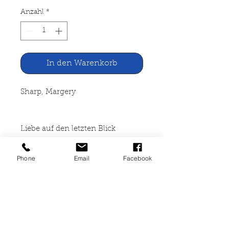
Anzahl
*
In den Warenkorb
Sharp, Margery
Liebe auf den letzten Blick
Phone
Email
Facebook
Büchergilde Gutenberg,
Darmstadt 1964
320 Seiten, gebunden, leicht
angestaubt