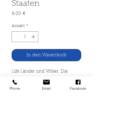
Staaten
Preis
9,00 €
Anzahl
*
In den Warenkorb
Life Länder und Völker. Die
Vereinigten Staaten
Phone
Email
Facebook
Time-Life Books Amsterdam,
1966
192 Seiten, gebunden,
altersbedingte Gebrauchsspuren,
Leihbuch