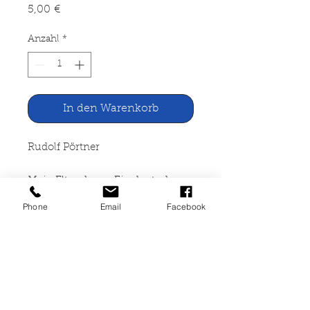
Preis
5,00 €
Anzahl
*
In den Warenkorb
Rudolf Pörtner
Mein Elternhaus. Ein deutsches
Fanilienalbum
Phone
Email
Facebook
Econ Taschenbuch Verlag 1993
387 Seiten, broschiert, gut
erhalten, ISBN 3-612-26057-
X