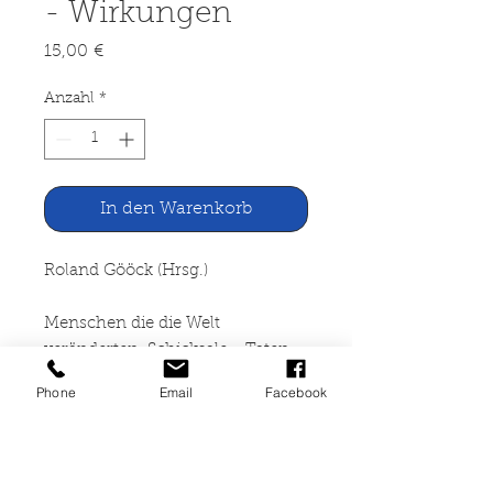
- Wirkungen
Preis
15,00 €
Anzahl
*
In den Warenkorb
Roland Gööck (Hrsg.)
Menschen die die Welt
veränderten. Schicksale - Taten -
Wirkungen
Phone
Email
Facebook
Bertelsmann Lesering Gütersloh,
1978