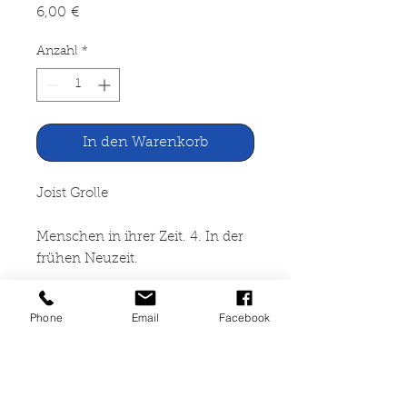
Preis
6,00 €
Anzahl
*
In den Warenkorb
Joist Grolle
Menschen in ihrer Zeit. 4. In der
frühen Neuzeit.
Mit einem Anhang Damals-
Phone
Email
Facebook
Heute-Morgen
Ernst Klett Verlag, Stuttgart
1970