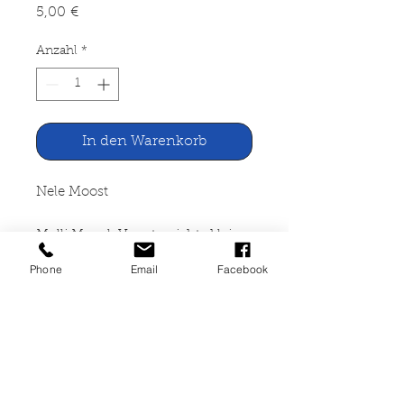
Preis
5,00 €
Anzahl
*
In den Warenkorb
Nele Moost
Molli Mogel. Verrate nichts kleine
Zauberin
Phone
Email
Facebook
Rowohlt Verlag, Reinbek bei
Hamburg 2012
103 Seiten, broschiert, gut
erhalten