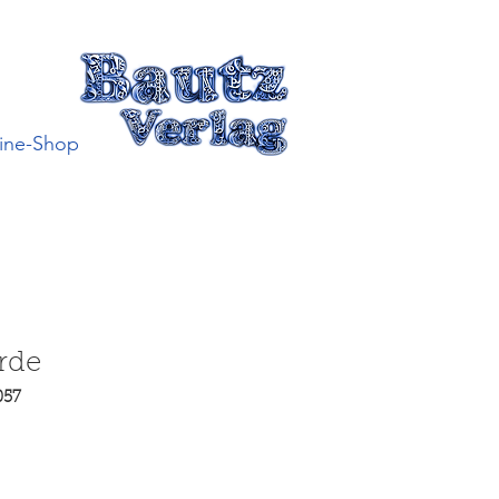
ine-Shop
rde
057