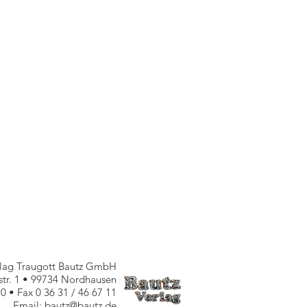
rlag Traugott Bautz GmbH
nstr. 1 • 99734 Nordhausen
10 • Fax 0 36 31 / 46 67 11
Email: bautz@bautz.de