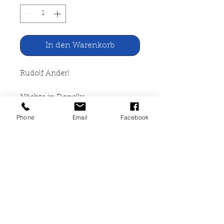
In den Warenkorb
Rudolf Anderl
Nächte in Donelly
Phone
Email
Facebook
Meister Verlag, Rosenheim
272 Seiten, gebunden,
altersbedingte Gebrauchsspuren.
Leihbuch