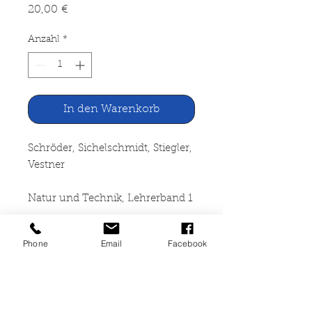
Preis
20,00 €
Anzahl
*
In den Warenkorb
Schröder, Sichelschmidt, Stiegler,
Vestner
Natur und Technik, Lehrerband 1
Ein Arbeitsbuch für Physik und
Phone
Email
Facebook
Chemie
Cornelsen-Velhagen & Klasing
Verlag Berlin 1974